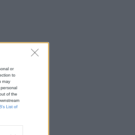
sonal or
ection to
ou may
 personal
out of the
 downstream
B’s List of