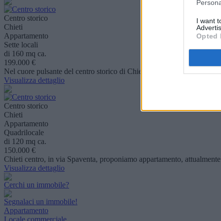
Persona
Centro storico
I want 
Chieti
Advertis
Appartamento
Opted 
Sette locali
di 160 mq ca.
199.000 €
Nel cuore pulsante del centro storico di Chieti, nel rione Civitella, si t
Visualizza dettaglio
Centro storico
Chieti
Appartamento
Quadrilocale
di 120 mq ca.
150.000 €
Chieti centro, in via Spaventa, proponiamo appartamento, attualmente s
Visualizza dettaglio
Cerchi un immobile?
Segnalaci un immobile!
Appartamento
Locale commerciale