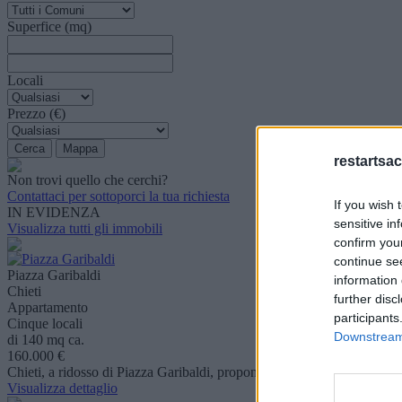
Superfice (mq)
Locali
Prezzo (€)
restartsac
Non trovi quello che cerchi?
Contattaci per sottoporci la tua richiesta
If you wish 
IN EVIDENZA
sensitive in
Visualizza tutti gli immobili
confirm you
continue se
Piazza Garibaldi
information 
Chieti
further disc
Appartamento
participants
Cinque locali
Downstream 
di 140 mq ca.
160.000 €
Chieti, a ridosso di Piazza Garibaldi, proponiamo ampio appartamento
Visualizza dettaglio