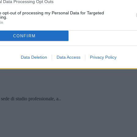
l Data Processing Opt Outs
to opt-out of processing my Personal Data for Targeted
ing.
In
CONFIRM
rova questa affascinante c..
Data Deletion
Data Access
Privacy Policy
ede di studio professionale, a..